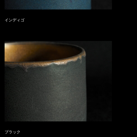
インディゴ
ブラック