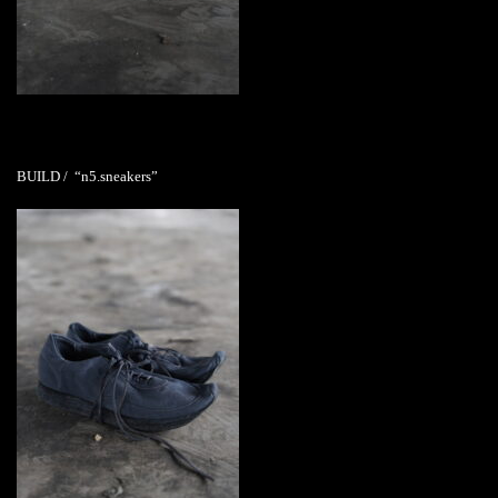
BUILD / “n5.sneakers”