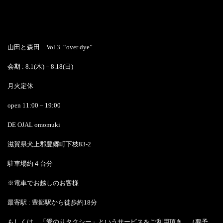
山田と森田 Vol.3 “over dye”
会期 : 8.1(木) – 8.18(日)
月火定休
open 11:00 – 19:00
DE OJAL omomuki
滋賀県犬上郡豊郷町下枝83-2
駐車場約４台分
※電車でお越しのお客様
最寄駅 : 豊郷駅から徒歩約18分
もしくは、「愛のりタクシー」というサービスをご利用頂き、（要予