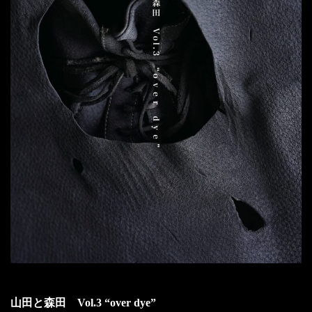
山田と森田 Vol.3 “over dye”